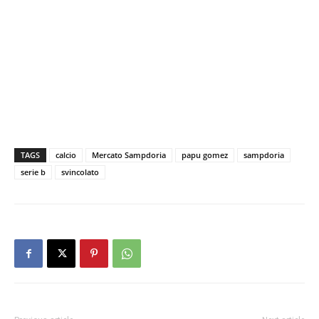
TAGS
calcio
Mercato Sampdoria
papu gomez
sampdoria
serie b
svincolato