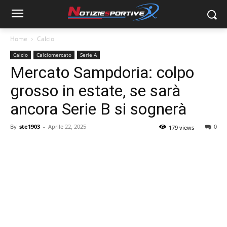
Home
Calcio
Calcio
Calciomercato
Serie A
Mercato Sampdoria: colpo
grosso in estate, se sarà
ancora Serie B si sognerà
By
ste1903
-
Aprile 22, 2025
0
179 views