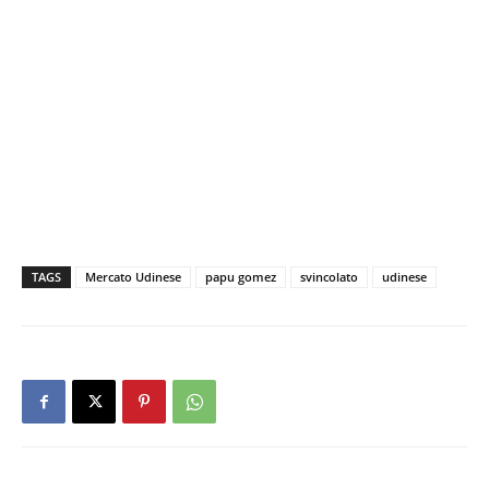
TAGS
Mercato Udinese
papu gomez
svincolato
udinese