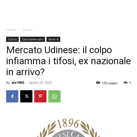
Home
Calcio
Calcio
Calciomercato
Serie A
Mercato Udinese: il colpo
infiamma i tifosi, ex nazionale
in arrivo?
By
ste1903
-
Aprile 22, 2025
0
135 views