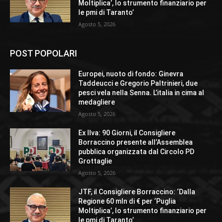
Moltiplica’, lo strumento finanziario per
le pmi di Taranto’
Agosto 5, 2026
POST POPOLARI
Europei, nuoto di fondo: Ginevra
Taddeucci e Gregorio Paltrinieri, due
pesci vela nella Senna. L’italia in cima al
medagliere
Agosto 5, 2026
Ex Ilva: 90 Giorni, il Consigliere
Borraccino presente all’Assemblea
pubblica organizzata dal Circolo PD
Grottaglie
Agosto 5, 2026
JTF, il Consigliere Borraccino: ‘Dalla
Regione 60 mln di € per ‘Puglia
Moltiplica’, lo strumento finanziario per
le pmi di Taranto’