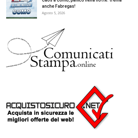
Caos a Como, panico nella notte: trema
anche Fabregas!
Agosto 5, 2026