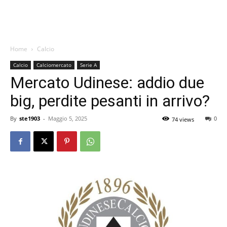
Home
Calcio
Calcio
Calciomercato
Serie A
Mercato Udinese: addio due
big, perdite pesanti in arrivo?
By
ste1903
-
Maggio 5, 2025
0
74 views