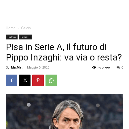
Home
Calcio
Calcio
Serie B
Pisa in Serie A, il futuro di
Pippo Inzaghi: va via o resta?
By
Ma.Ma.
-
Maggio 5, 2025
0
89 views