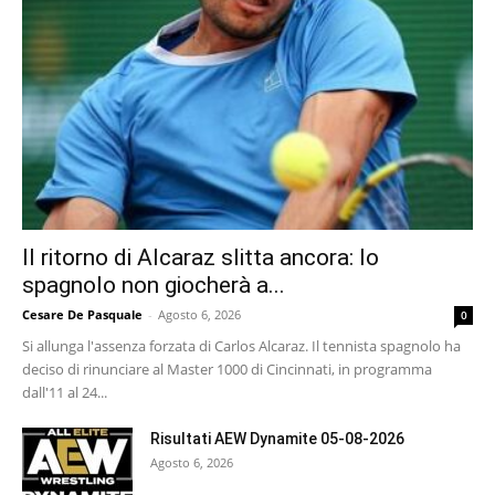
Il ritorno di Alcaraz slitta ancora: lo
spagnolo non giocherà a...
Cesare De Pasquale
-
Agosto 6, 2026
0
Si allunga l'assenza forzata di Carlos Alcaraz. Il tennista spagnolo ha
deciso di rinunciare al Master 1000 di Cincinnati, in programma
dall'11 al 24...
Risultati AEW Dynamite 05-08-2026
Agosto 6, 2026