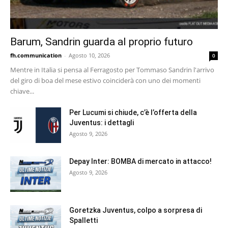
Barum, Sandrin guarda al proprio futuro
fh.communication
-
Agosto 10, 2026
0
Mentre in Italia si pensa al Ferragosto per Tommaso Sandrin l'arrivo
del giro di boa del mese estivo coinciderà con uno dei momenti
chiave...
Per Lucumi si chiude, c’è l’offerta della
Juventus: i dettagli
Agosto 9, 2026
Depay Inter: BOMBA di mercato in attacco!
Agosto 9, 2026
Goretzka Juventus, colpo a sorpresa di
Spalletti