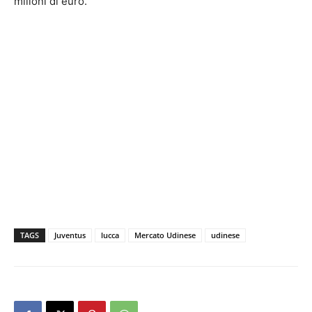
milioni di euro.
TAGS
Juventus
lucca
Mercato Udinese
udinese