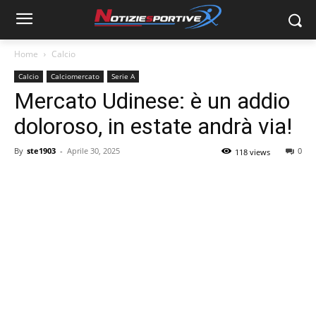
Home
Calcio
Calcio
Calciomercato
Serie A
Mercato Udinese: è un addio
doloroso, in estate andrà via!
By
ste1903
-
Aprile 30, 2025
0
118 views