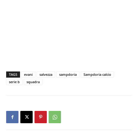
TAGS
evani
salvezza
sampdoria
Sampdoria calcio
serie b
squadra