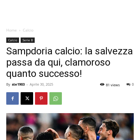
Home
Calcio
Calcio
Serie B
Sampdoria calcio: la salvezza
passa da qui, clamoroso
quanto successo!
By
ste1903
-
Aprile 30, 2025
0
81 views