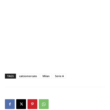
TAGS
calciomercato
Milan
Serie A