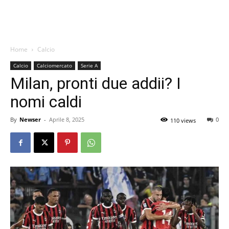
Home
Calcio
Calcio
Calciomercato
Serie A
Milan, pronti due addii? I
nomi caldi
By
Newser
-
Aprile 8, 2025
0
110 views