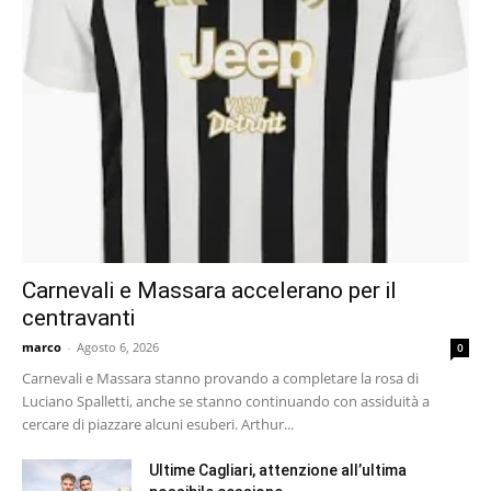
Carnevali e Massara accelerano per il
centravanti
marco
-
Agosto 6, 2026
0
Carnevali e Massara stanno provando a completare la rosa di
Luciano Spalletti, anche se stanno continuando con assiduità a
cercare di piazzare alcuni esuberi. Arthur...
Ultime Cagliari, attenzione all’ultima