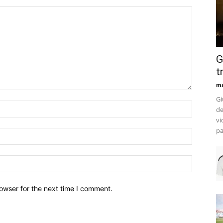
G
t
m
Gi
de
vi
pa
owser for the next time I comment.