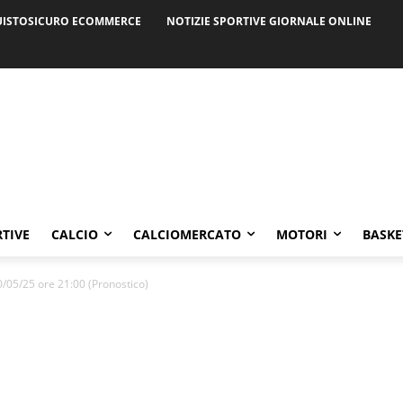
ISTOSICURO ECOMMERCE
NOTIZIE SPORTIVE GIORNALE ONLINE
RTIVE
CALCIO
CALCIOMERCATO
MOTORI
BASKE
0/05/25 ore 21:00 (Pronostico)