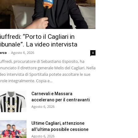
iuffredi: “Porto il Cagliari in
ribunale”. La video intervista
arco
-
Agosto 6, 2026
0
uffredi, procuratore di Sebastiano Esposito, ha
nunciato il direttore generale Melis del Cagliari. Nella
deo intervista di Sportitalia potete ascoltare le sue
role integralmente. Copia e...
Carnevali e Massara
accelerano per il centravanti
Agosto 6, 2026
Ultime Cagliari, attenzione
all’ultima possibile cessione
Agosto 6, 2026