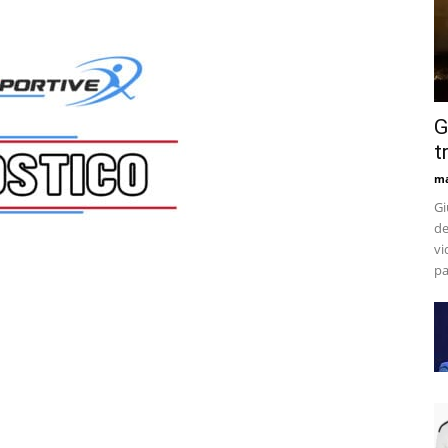
G
t
m
Gi
de
vi
pa