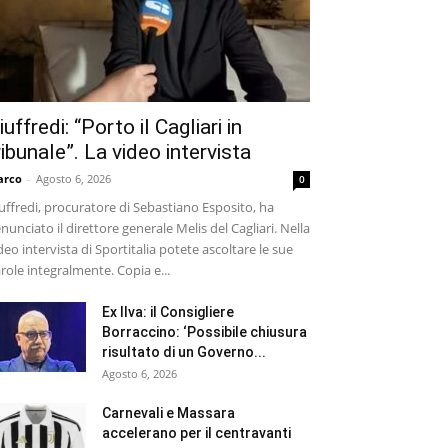
iuffredi: “Porto il Cagliari in
ribunale”. La video intervista
arco
-
Agosto 6, 2026
0
uffredi, procuratore di Sebastiano Esposito, ha
nunciato il direttore generale Melis del Cagliari. Nella
deo intervista di Sportitalia potete ascoltare le sue
role integralmente. Copia e...
Ex Ilva: il Consigliere
Borraccino: ‘Possibile chiusura
risultato di un Governo...
Agosto 6, 2026
Carnevali e Massara
accelerano per il centravanti