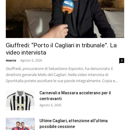
Giuffredi: “Porto il Cagliari in tribunale”. La
video intervista
marco
-
Agosto 6, 2026
0
Giuffredi, procuratore di Sebastiano Esposito, ha denunciato il
direttore generale Melis del Cagliari. Nella video intervista di
Sportitalia potete ascoltare le sue parole integralmente. Copia e...
Carnevali e Massara accelerano per il
centravanti
Agosto 6, 2026
Ultime Cagliari, attenzione all’ultima
possibile cessione