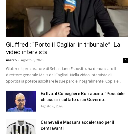
Giuffredi: “Porto il Cagliari in tribunale”. La
video intervista
marco
-
Agosto 6, 2026
0
Giuffredi, procuratore di Sebastiano Esposito, ha denunciato il
direttore generale Melis del Cagliari. Nella video intervista di
Sportitalia potete ascoltare le sue parole integralmente. Copia e...
Ex Ilva: il Consigliere Borraccino: ‘Possibile
chiusura risultato di un Governo...
Agosto 6, 2026
Carnevali e Massara accelerano per il
centravanti