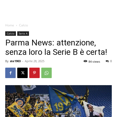
Home
Calcio
Calcio
Serie A
Parma News: attenzione,
senza loro la Serie B è certa!
By
ste1903
-
Aprile 28, 2025
0
84 views