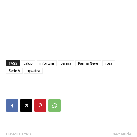
TAGS
calcio
infortuni
parma
Parma News
rosa
Serie A
squadra
Previous article
Next article