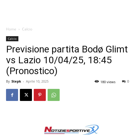
Home
Calcio
Calcio
Previsione partita Bodø Glimt
vs Lazio 10/04/25, 18:45
(Pronostico)
By
Stepk
-
Aprile 10, 2025
0
180 views