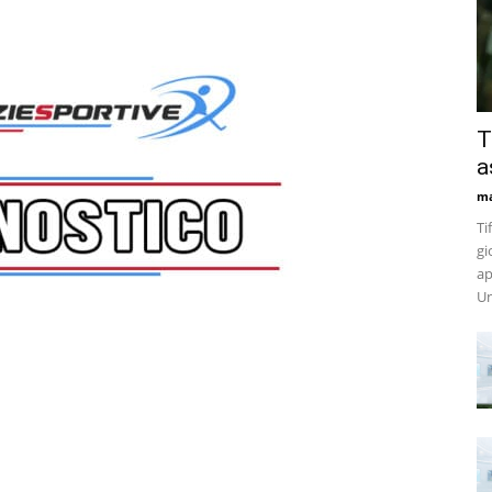
T
a
m
Ti
gi
ap
Un