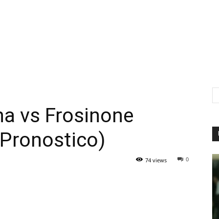
na vs Frosinone
(Pronostico)
0
74 views