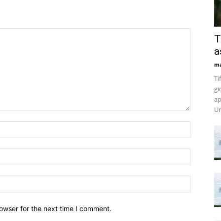
T
a
m
Ti
gi
ap
Un
owser for the next time I comment.