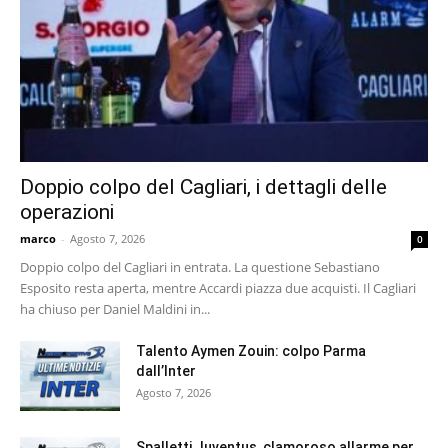
Doppio colpo del Cagliari, i dettagli delle
operazioni
marco
-
Agosto 7, 2026
0
Doppio colpo del Cagliari in entrata. La questione Sebastiano
Esposito resta aperta, mentre Accardi piazza due acquisti. Il Cagliari
ha chiuso per Daniel Maldini in...
Talento Aymen Zouin: colpo Parma
dall’Inter
Agosto 7, 2026
Spalletti Juventus, clamoroso allarme per