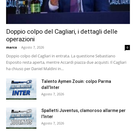
Doppio colpo del Cagliari, i dettagli delle
operazioni
marco
-
Agosto 7, 2026
0
Doppio colpo del Cagliari in entrata. La questione Sebastiano
Esposito resta aperta, mentre Accardi piazza due acquisti. Il Cagliari
ha chiuso per Daniel Maldini in...
Talento Aymen Zouin: colpo Parma
dall’Inter
Agosto 7, 2026
Spalletti Juventus, clamoroso allarme per
l’Inter
Agosto 7, 2026