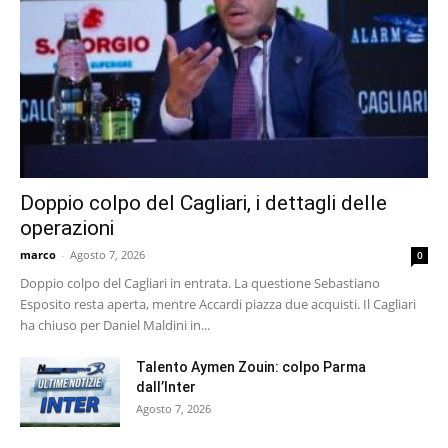
Doppio colpo del Cagliari, i dettagli delle
operazioni
marco
-
Agosto 7, 2026
0
Doppio colpo del Cagliari in entrata. La questione Sebastiano
Esposito resta aperta, mentre Accardi piazza due acquisti. Il Cagliari
ha chiuso per Daniel Maldini in...
Talento Aymen Zouin: colpo Parma
dall’Inter
Agosto 7, 2026