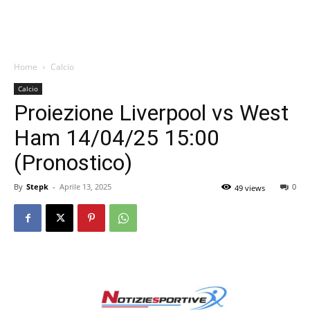
Home
Calcio
Calcio
Proiezione Liverpool vs West
Ham 14/04/25 15:00
(Pronostico)
By
Stepk
-
Aprile 13, 2025
0
49 views