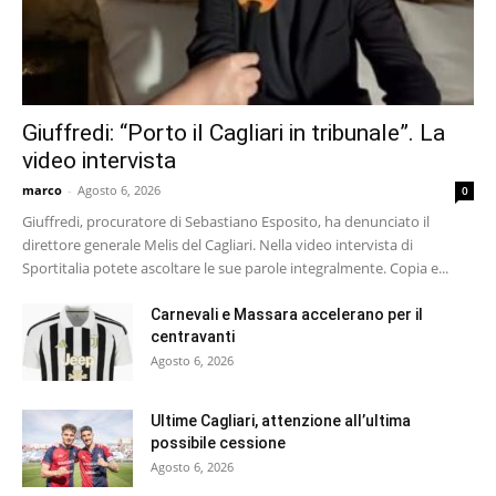
Giuffredi: “Porto il Cagliari in tribunale”. La
video intervista
marco
-
Agosto 6, 2026
0
Giuffredi, procuratore di Sebastiano Esposito, ha denunciato il
direttore generale Melis del Cagliari. Nella video intervista di
Sportitalia potete ascoltare le sue parole integralmente. Copia e...
Carnevali e Massara accelerano per il
centravanti
Agosto 6, 2026
Ultime Cagliari, attenzione all’ultima
possibile cessione
Agosto 6, 2026