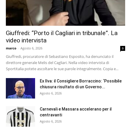
Giuffredi: “Porto il Cagliari in tribunale”. La
video intervista
marco
-
Agosto 6, 2026
0
Giuffredi, procuratore di Sebastiano Esposito, ha denunciato il
direttore generale Melis del Cagliari. Nella video intervista di
Sportitalia potete ascoltare le sue parole integralmente. Copia e...
Ex Ilva: il Consigliere Borraccino: ‘Possibile
chiusura risultato di un Governo...
Agosto 6, 2026
Carnevali e Massara accelerano per il
centravanti
Agosto 6, 2026