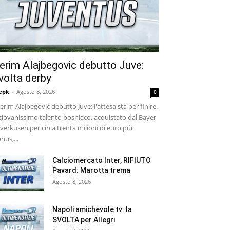
erim Alajbegovic debutto Juve:
volta derby
epk
-
Agosto 8, 2026
0
rim Alajbegovic debutto Juve: l'attesa sta per finire.
 giovanissimo talento bosniaco, acquistato dal Bayer
verkusen per circa trenta milioni di euro più
nus,...
Calciomercato Inter, RIFIUTO
Pavard: Marotta trema
Agosto 8, 2026
Napoli amichevole tv: la
SVOLTA per Allegri