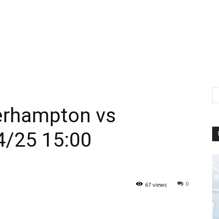
erhampton vs
4/25 15:00
0
67 views