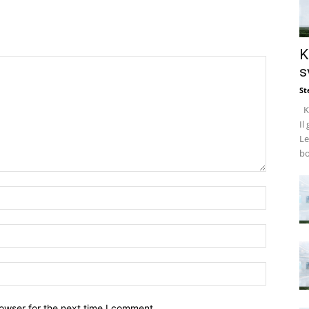
K
s
St
Ke
Il
Le
bo
owser for the next time I comment.