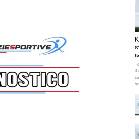
K
s
St
Ke
Il
Le
bo