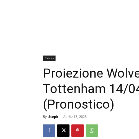
Calcio
Proiezione Wolv
Tottenham 14/0
(Pronostico)
By
Stepk
-
Aprile 13, 2025