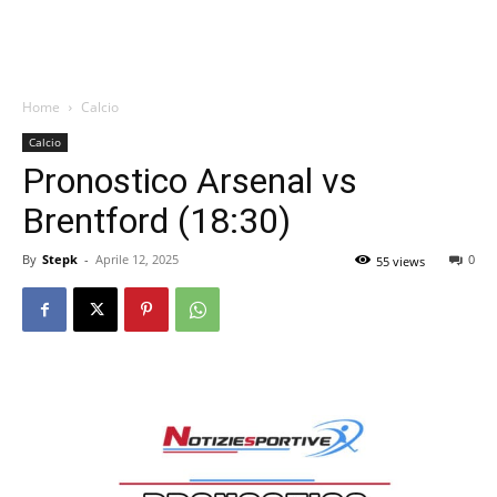
Home
Calcio
Calcio
Pronostico Arsenal vs
Brentford (18:30)
By
Stepk
-
Aprile 12, 2025
0
55 views