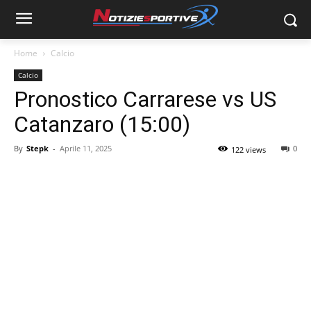
Home
Calcio
Calcio
Pronostico Carrarese vs US
Catanzaro (15:00)
By
Stepk
-
Aprile 11, 2025
0
122 views