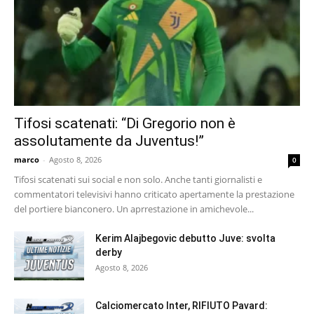
Tifosi scatenati: “Di Gregorio non è
assolutamente da Juventus!”
marco
-
Agosto 8, 2026
0
Tifosi scatenati sui social e non solo. Anche tanti giornalisti e
commentatori televisivi hanno criticato apertamente la prestazione
del portiere bianconero. Un aprrestazione in amichevole...
Kerim Alajbegovic debutto Juve: svolta
derby
Agosto 8, 2026
Calciomercato Inter, RIFIUTO Pavard: