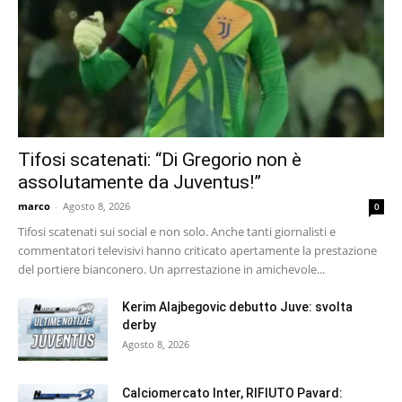
Tifosi scatenati: “Di Gregorio non è
assolutamente da Juventus!”
marco
-
Agosto 8, 2026
0
Tifosi scatenati sui social e non solo. Anche tanti giornalisti e
commentatori televisivi hanno criticato apertamente la prestazione
del portiere bianconero. Un aprrestazione in amichevole...
Kerim Alajbegovic debutto Juve: svolta
derby
Agosto 8, 2026
Calciomercato Inter, RIFIUTO Pavard: