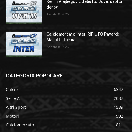
Kerim Alajbegovic debutto Juve: svolta
derby
Agosto 8, 2026
Calciomercato Inter, RIFIUTO Pavard:
Marotta trema
Agosto 8, 2026
CATEGORIA POPOLARE
Calcio
6347
Serie A
2087
Altri Sport
1589
Motori
992
Calciomercato
811