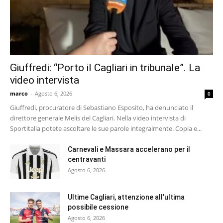
Giuffredi: “Porto il Cagliari in tribunale”. La
video intervista
marco
-
Agosto 6, 2026
0
Giuffredi, procuratore di Sebastiano Esposito, ha denunciato il
direttore generale Melis del Cagliari. Nella video intervista di
Sportitalia potete ascoltare le sue parole integralmente. Copia e...
Carnevali e Massara accelerano per il
centravanti
Agosto 6, 2026
Ultime Cagliari, attenzione all’ultima
possibile cessione
Agosto 6, 2026