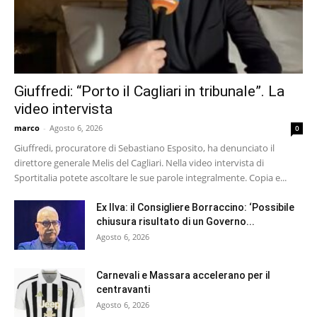
Giuffredi: “Porto il Cagliari in tribunale”. La
video intervista
marco
-
Agosto 6, 2026
0
Giuffredi, procuratore di Sebastiano Esposito, ha denunciato il
direttore generale Melis del Cagliari. Nella video intervista di
Sportitalia potete ascoltare le sue parole integralmente. Copia e...
Ex Ilva: il Consigliere Borraccino: ‘Possibile
chiusura risultato di un Governo...
Agosto 6, 2026
Carnevali e Massara accelerano per il
centravanti
Agosto 6, 2026