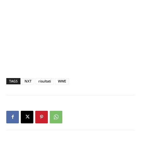
TAGS
NXT
risultati
WWE