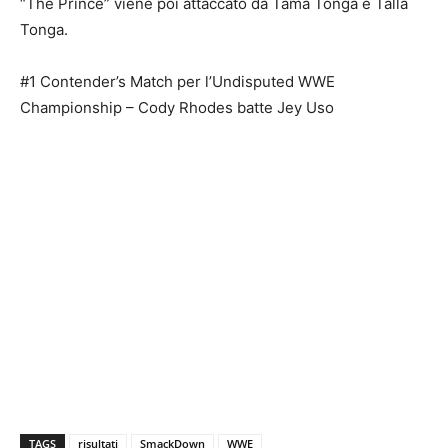
“The Prince” viene poi attaccato da Tama Tonga e Talla
Tonga.
#1 Contender’s Match per l’Undisputed WWE
Championship – Cody Rhodes batte Jey Uso
TAGS
risultati
SmackDown
WWE