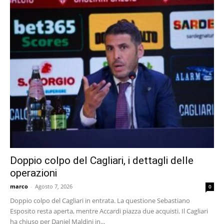
Doppio colpo del Cagliari, i dettagli delle
operazioni
marco
-
Agosto 7, 2026
0
Doppio colpo del Cagliari in entrata. La questione Sebastiano
Esposito resta aperta, mentre Accardi piazza due acquisti. Il Cagliari
ha chiuso per Daniel Maldini in...