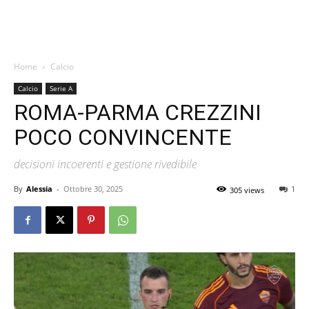
Home
Calcio
Calcio
Serie A
ROMA-PARMA CREZZINI
POCO CONVINCENTE
decisioni incoerenti e gestione rivedibile
By
Alessia
-
Ottobre 30, 2025
1
305 views