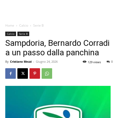
Home
Calcio
Serie B
Calcio
Serie B
Sampdoria, Bernardo Corradi
a un passo dalla panchina
By
Cristiano Mezzi
-
Giugno 24, 2026
0
129 views