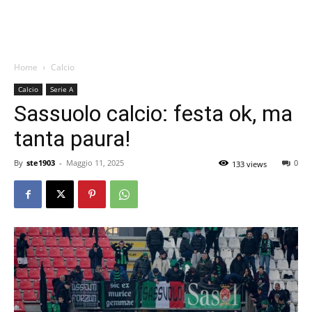
Home
Calcio
Calcio
Serie A
Sassuolo calcio: festa ok, ma
tanta paura!
By
ste1903
-
Maggio 11, 2025
0
133 views