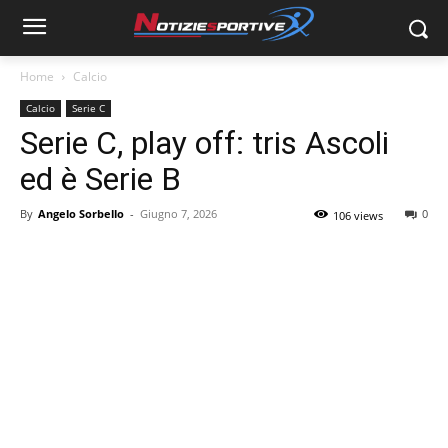
Home
Calcio
Calcio
Serie C
Serie C, play off: tris Ascoli
ed è Serie B
By
Angelo Sorbello
-
Giugno 7, 2026
0
106 views