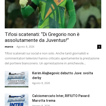
Tifosi scatenati: “Di Gregorio non è
assolutamente da Juventus!”
marco
-
Agosto 8, 2026
0
Tifosi scatenati sui social e non solo. Anche tanti giornalisti e
commentatori televisivi hanno criticato apertamente la prestazione
del portiere bianconero. Un aprrestazione in amichevole...
Kerim Alajbegovic debutto Juve: svolta
derby
Agosto 8, 2026
Calciomercato Inter, RIFIUTO Pavard:
Marotta trema
Agosto 8, 2026