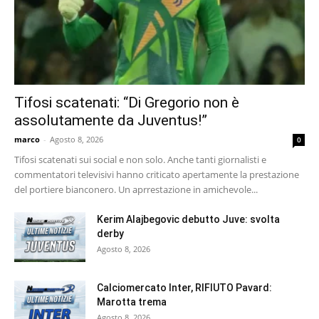
Tifosi scatenati: “Di Gregorio non è
assolutamente da Juventus!”
marco
-
Agosto 8, 2026
0
Tifosi scatenati sui social e non solo. Anche tanti giornalisti e
commentatori televisivi hanno criticato apertamente la prestazione
del portiere bianconero. Un aprrestazione in amichevole...
Kerim Alajbegovic debutto Juve: svolta
derby
Agosto 8, 2026
Calciomercato Inter, RIFIUTO Pavard:
Marotta trema
Agosto 8, 2026