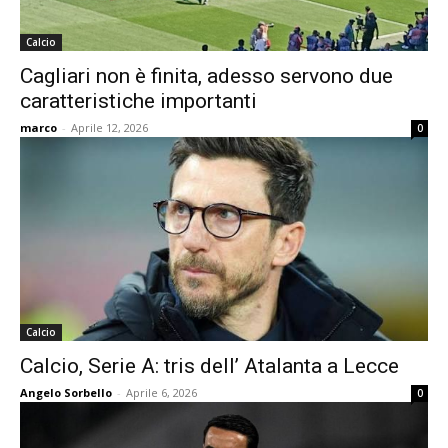
Calcio
Cagliari non è finita, adesso servono due
caratteristiche importanti
marco
-
Aprile 12, 2026
0
Calcio
Calcio, Serie A: tris dell’ Atalanta a Lecce
Angelo Sorbello
-
Aprile 6, 2026
0