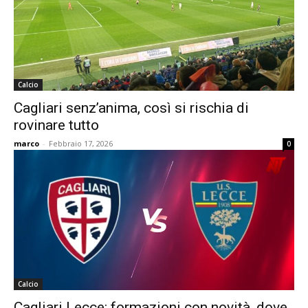
Calcio
Cagliari senz’anima, così si rischia di
rovinare tutto
marco
-
Febbraio 17, 2026
0
Calcio
Cagliari Lecce: formazioni con novità, dove