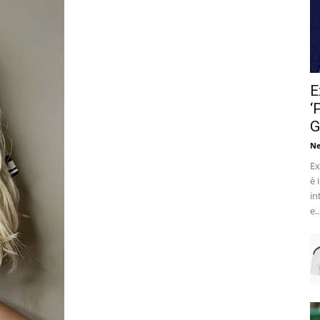
E
‘
G
Ne
Ex
è 
in
e..