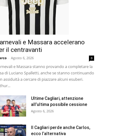
arnevali e Massara accelerano
er il centravanti
arco
-
Agosto 6, 2026
0
rnevali e Massara stanno provando a completare la
sa di Luciano Spalletti, anche se stanno continuando
n assiduità a cercare di piazzare alcuni esuberi.
thur...
Ultime Cagliari, attenzione
all’ultima possibile cessione
Agosto 6, 2026
Il Cagliari perde anche Carlos,
ecco l’alternativa