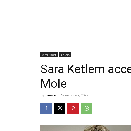
Altri Sport
Calcio
Sara Ketlem acce
Mole
By
marco
-
Novembre 7, 2025