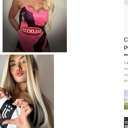
C
p
m
Ca
ro
co
Ar