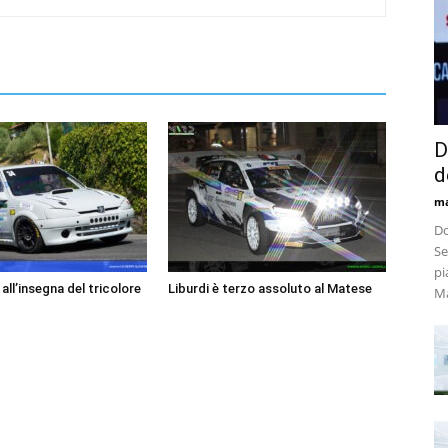
D
d
m
Do
Se
pi
ll’insegna del tricolore
Liburdi è terzo assoluto al Matese
Ma