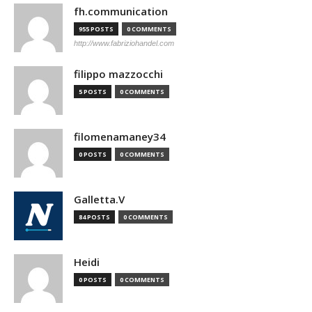
fh.communication
955 POSTS
0 COMMENTS
http://www.fabriziohandel.com
filippo mazzocchi
5 POSTS
0 COMMENTS
filomenamaney34
0 POSTS
0 COMMENTS
Galletta.V
84 POSTS
0 COMMENTS
Heidi
0 POSTS
0 COMMENTS