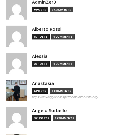
AdminZer0
0 POSTS
0 COMMENTS
Alberto Rossi
87 POSTS
0 COMMENTS
Alessia
23 POSTS
0 COMMENTS
Anastasia
6 POSTS
0 COMMENTS
https://unviaggionellospettacolo.altervista.org/
Angelo Sorbello
341 POSTS
0 COMMENTS