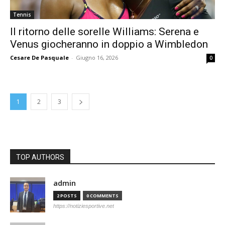
Tennis
Il ritorno delle sorelle Williams: Serena e
Venus giocheranno in doppio a Wimbledon
Cesare De Pasquale
-
Giugno 16, 2026
0
1
2
3
TOP AUTHORS
admin
2 POSTS
0 COMMENTS
https://notiziesportive.net