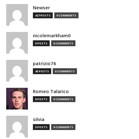
Newser
427 POSTS
0 COMMENTS
nicolemarkham0
0 POSTS
0 COMMENTS
patrizio76
45 POSTS
0 COMMENTS
Romeo Talarico
8 POSTS
0 COMMENTS
silvia
5 POSTS
0 COMMENTS