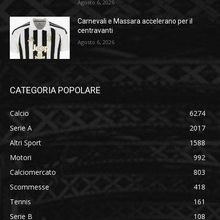
Agosto 6, 2026
Carnevali e Massara accelerano per il
centravanti
Agosto 6, 2026
CATEGORIA POPOLARE
Calcio
6274
Serie A
2017
Altri Sport
1588
Motori
992
Calciomercato
803
Scommesse
418
Tennis
161
Serie B
108