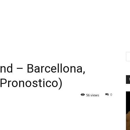
nd – Barcellona,
(Pronostico)
0
56 views