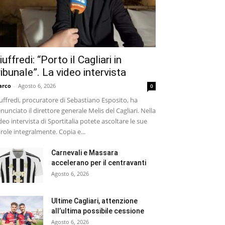
iuffredi: “Porto il Cagliari in
ribunale”. La video intervista
arco
-
Agosto 6, 2026
0
uffredi, procuratore di Sebastiano Esposito, ha
nunciato il direttore generale Melis del Cagliari. Nella
deo intervista di Sportitalia potete ascoltare le sue
role integralmente. Copia e...
Carnevali e Massara
accelerano per il centravanti
Agosto 6, 2026
Ultime Cagliari, attenzione
all’ultima possibile cessione
Agosto 6, 2026