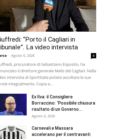
iuffredi: “Porto il Cagliari in
ribunale”. La video intervista
arco
-
Agosto 6, 2026
0
uffredi, procuratore di Sebastiano Esposito, ha
nunciato il direttore generale Melis del Cagliari. Nella
deo intervista di Sportitalia potete ascoltare le sue
role integralmente. Copia e...
Ex Ilva: il Consigliere
Borraccino: ‘Possibile chiusura
risultato di un Governo...
Agosto 6, 2026
Carnevali e Massara
accelerano per il centravanti