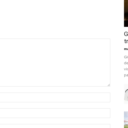
G
t
m
Gi
de
vi
pa