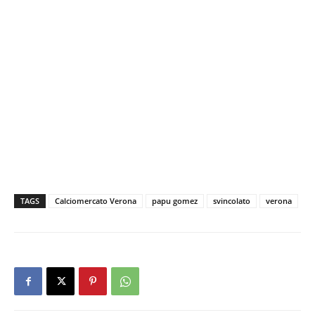
TAGS
Calciomercato Verona
papu gomez
svincolato
verona