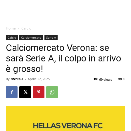
Home
Calcio
Calcio
Calciomercato
Serie A
Calciomercato Verona: se
sarà Serie A, il colpo in arrivo
è grosso!
By
ste1903
-
Aprile 22, 2025
0
69 views