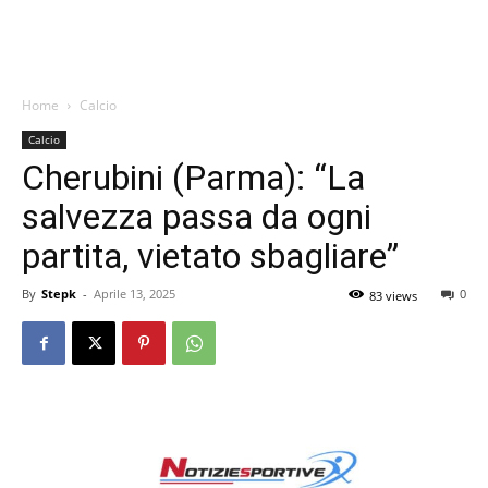
Home
Calcio
Calcio
Cherubini (Parma): “La
salvezza passa da ogni
partita, vietato sbagliare”
By
Stepk
-
Aprile 13, 2025
0
83 views