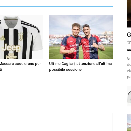
G
t
m
Gi
 Massara accelerano per
Ultime Cagliari, attenzione all’ultima
de
ti
possibile cessione
vi
pa