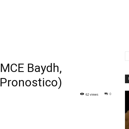
 MCE Baydh,
(Pronostico)
0
62 views