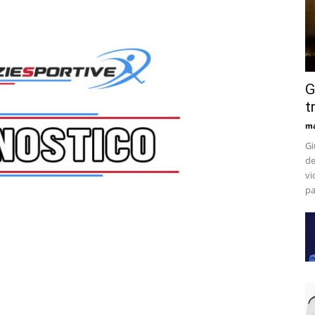
G
t
m
Gi
de
vi
pa