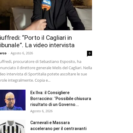
iuffredi: “Porto il Cagliari in
ribunale”. La video intervista
arco
-
Agosto 6, 2026
0
uffredi, procuratore di Sebastiano Esposito, ha
nunciato il direttore generale Melis del Cagliari. Nella
deo intervista di Sportitalia potete ascoltare le sue
role integralmente. Copia e...
Ex Ilva: il Consigliere
Borraccino: ‘Possibile chiusura
risultato di un Governo...
Agosto 6, 2026
Carnevali e Massara
accelerano per il centravanti