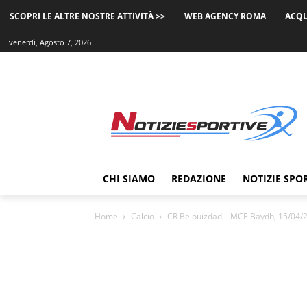
SCOPRI LE ALTRE NOSTRE ATTIVITÀ >>
WEB AGENCY ROMA
ACQU
venerdì, Agosto 7, 2026
CHI SIAMO
REDAZIONE
NOTIZIE SPO
Home
Calcio
CR Belouizdad – MCE Baydh, 15/04/2