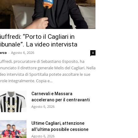
iuffredi: “Porto il Cagliari in
ribunale”. La video intervista
arco
-
Agosto 6, 2026
0
uffredi, procuratore di Sebastiano Esposito, ha
nunciato il direttore generale Melis del Cagliari. Nella
deo intervista di Sportitalia potete ascoltare le sue
role integralmente. Copia e...
Carnevali e Massara
accelerano per il centravanti
Agosto 6, 2026
Ultime Cagliari, attenzione
all’ultima possibile cessione
Agosto 6, 2026