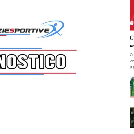
C
An
Co
ve
It