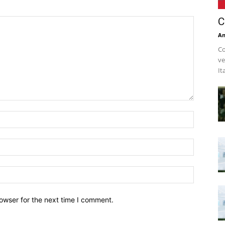
C
An
Co
ve
It
owser for the next time I comment.