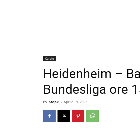
Calcio
Heidenheim – B
Bundesliga ore 1
By
Stepk
-
Aprile 19, 2025