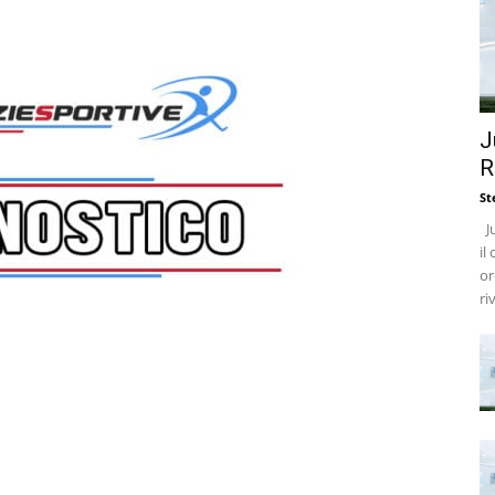
J
R
St
Ju
il
or
ri