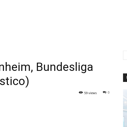
nheim, Bundesliga
stico)
0
59 views