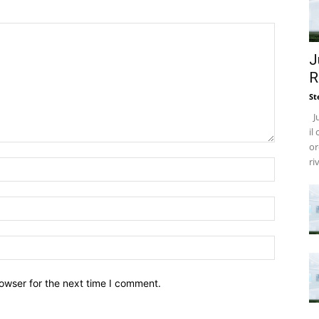
J
R
St
Ju
il
or
ri
owser for the next time I comment.