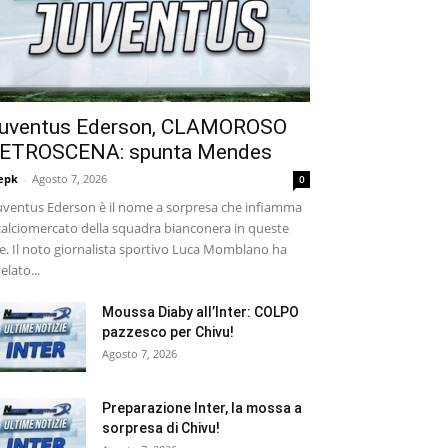
uventus Ederson, CLAMOROSO
ETROSCENA: spunta Mendes
epk
-
Agosto 7, 2026
0
ventus Ederson è il nome a sorpresa che infiamma
 calciomercato della squadra bianconera in queste
e. Il noto giornalista sportivo Luca Momblano ha
velato...
Moussa Diaby all’Inter: COLPO
pazzesco per Chivu!
Agosto 7, 2026
Preparazione Inter, la mossa a
sorpresa di Chivu!