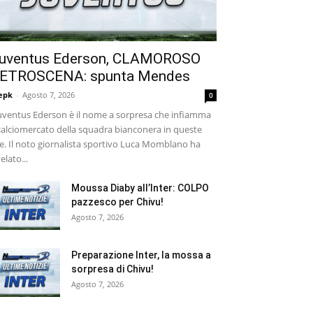
uventus Ederson, CLAMOROSO
ETROSCENA: spunta Mendes
epk
-
Agosto 7, 2026
0
ventus Ederson è il nome a sorpresa che infiamma
 calciomercato della squadra bianconera in queste
e. Il noto giornalista sportivo Luca Momblano ha
velato...
Moussa Diaby all’Inter: COLPO
pazzesco per Chivu!
Agosto 7, 2026
Preparazione Inter, la mossa a
sorpresa di Chivu!
Agosto 7, 2026