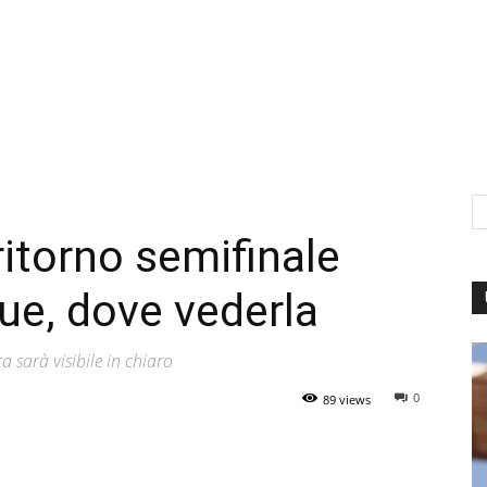
ritorno semifinale
e, dove vederla
a sarà visibile in chiaro
0
89 views