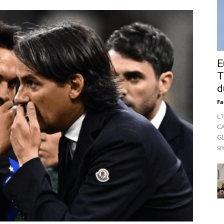
E
T
d
Fa
L'
C
GL
sm