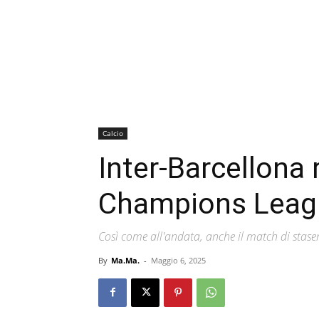
Calcio
Inter-Barcellona 
Champions Leagu
Così come all'andata, anche il match di staser
By
Ma.Ma.
-
Maggio 6, 2025