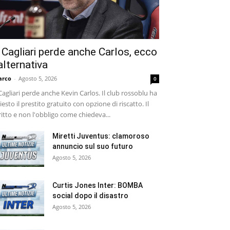
l Cagliari perde anche Carlos, ecco
’alternativa
arco
-
Agosto 5, 2026
0
 Cagliari perde anche Kevin Carlos. Il club rossoblu ha
iesto il prestito gratuito con opzione di riscatto. Il
ritto e non l'obbligo come chiedeva...
Miretti Juventus: clamoroso
annuncio sul suo futuro
Agosto 5, 2026
Curtis Jones Inter: BOMBA
social dopo il disastro
Agosto 5, 2026