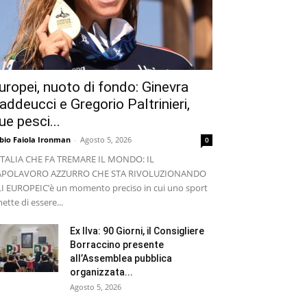
uropei, nuoto di fondo: Ginevra
addeucci e Gregorio Paltrinieri,
ue pesci...
bio Faiola Ironman
-
Agosto 5, 2026
0
ITALIA CHE FA TREMARE IL MONDO: IL
APOLAVORO AZZURRO CHE STA RIVOLUZIONANDO
I EUROPEI ​C’è un momento preciso in cui uno sport
ette di essere...
Ex Ilva: 90 Giorni, il Consigliere
Borraccino presente
all’Assemblea pubblica
organizzata...
Agosto 5, 2026