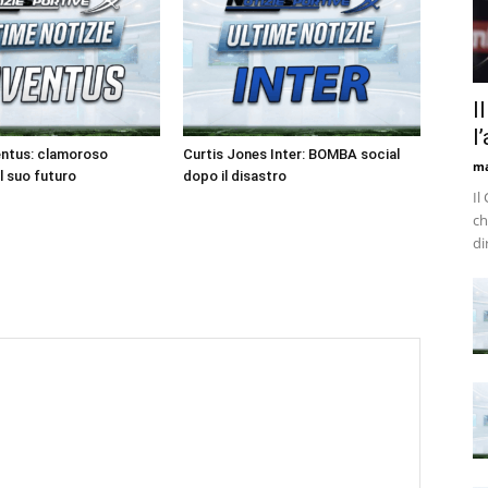
I
l
entus: clamoroso
Curtis Jones Inter: BOMBA social
m
l suo futuro
dopo il disastro
Il
ch
di