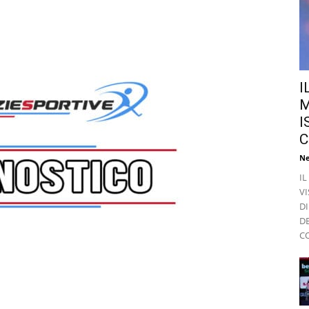
I
M
I
C
Ne
I
VI
DI
D
CO