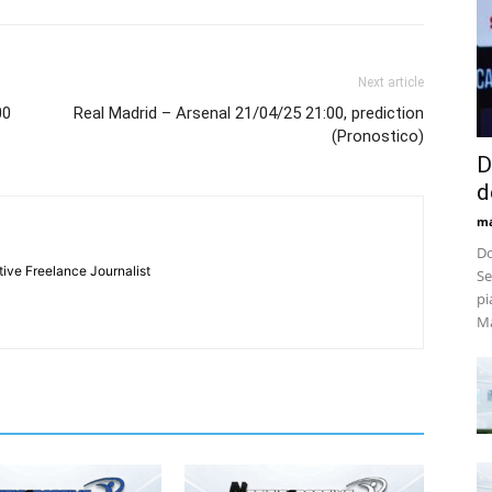
Next article
00
Real Madrid – Arsenal 21/04/25 21:00, prediction
(Pronostico)
D
d
m
Do
tive Freelance Journalist
Se
pi
Ma