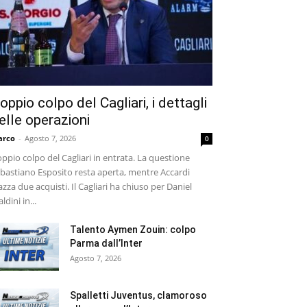
oppio colpo del Cagliari, i dettagli
elle operazioni
arco
-
Agosto 7, 2026
0
ppio colpo del Cagliari in entrata. La questione
bastiano Esposito resta aperta, mentre Accardi
azza due acquisti. Il Cagliari ha chiuso per Daniel
ldini in...
Talento Aymen Zouin: colpo
Parma dall’Inter
Agosto 7, 2026
Spalletti Juventus, clamoroso