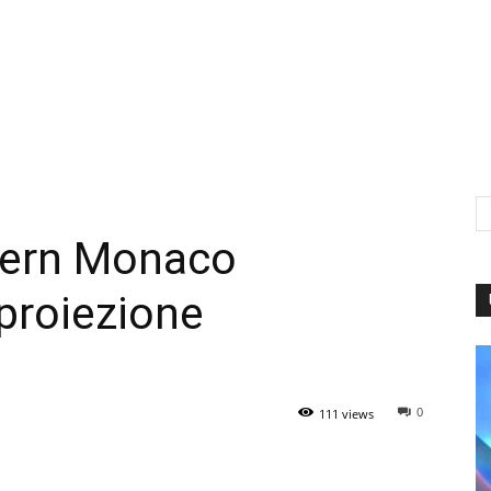
ayern Monaco
proiezione
0
111 views