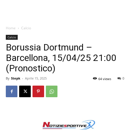
Home
Calcio
Calcio
Borussia Dortmund –
Barcellona, 15/04/25 21:00
(Pronostico)
By
Stepk
-
Aprile 15, 2025
0
64 views