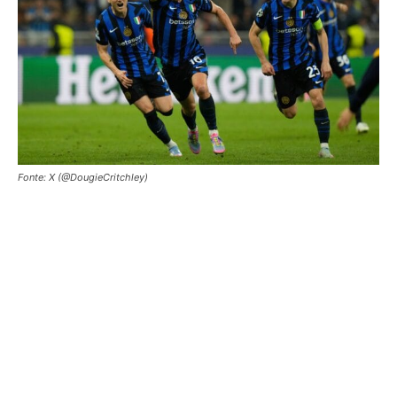
Fonte: X (@DougieCritchley)