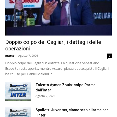
Doppio colpo del Cagliari, i dettagli delle
operazioni
marco
-
Agosto 7, 2026
0
Doppio colpo del Cagliari in entrata. La questione Sebastiano
Esposito resta aperta, mentre Accardi piazza due acquisti. Il Cagliari
ha chiuso per Daniel Maldini in...
Talento Aymen Zouin: colpo Parma
dall’Inter
Agosto 7, 2026
Spalletti Juventus, clamoroso allarme per
l’Inter