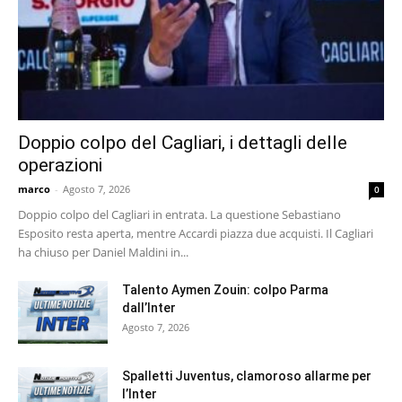
Doppio colpo del Cagliari, i dettagli delle
operazioni
marco
-
Agosto 7, 2026
0
Doppio colpo del Cagliari in entrata. La questione Sebastiano
Esposito resta aperta, mentre Accardi piazza due acquisti. Il Cagliari
ha chiuso per Daniel Maldini in...
Talento Aymen Zouin: colpo Parma
dall’Inter
Agosto 7, 2026
Spalletti Juventus, clamoroso allarme per
l’Inter