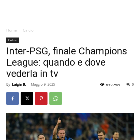
Home
Calcio
Calcio
Inter-PSG, finale Champions
League: quando e dove
vederla in tv
By
Luigia B.
-
Maggio 9, 2025
0
89 views