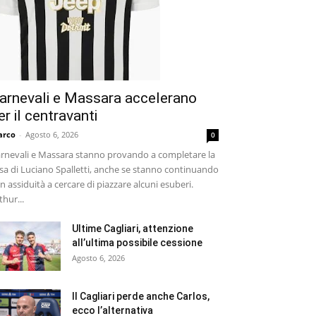
arnevali e Massara accelerano
er il centravanti
arco
-
Agosto 6, 2026
0
rnevali e Massara stanno provando a completare la
sa di Luciano Spalletti, anche se stanno continuando
n assiduità a cercare di piazzare alcuni esuberi.
thur...
Ultime Cagliari, attenzione
all’ultima possibile cessione
Agosto 6, 2026
Il Cagliari perde anche Carlos,
ecco l’alternativa