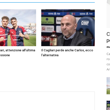
C
p
m
ari, attenzione all’ultima
Il Cagliari perde anche Carlos, ecco
Ca
essione
l’alternativa
ro
co
Ar