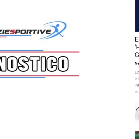
E
‘
G
Ne
Ex
è 
in
e..