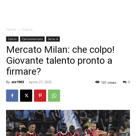
Home
Calcio
Calcio
Calciomercato
Serie A
Mercato Milan: che colpo!
Giovante talento pronto a
firmare?
By
ste1903
-
Aprile 27, 2025
0
101 views