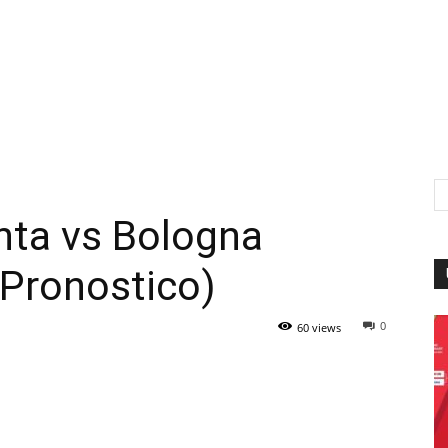
nta vs Bologna
(Pronostico)
0
60 views