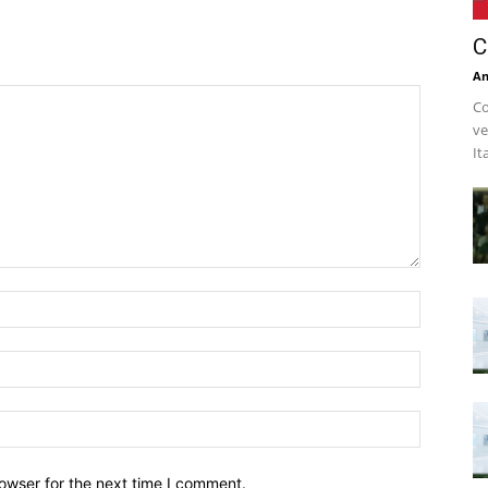
C
An
Co
ve
It
owser for the next time I comment.