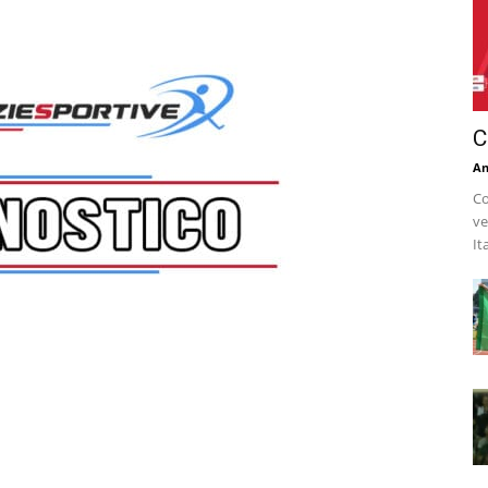
C
An
Co
ve
It