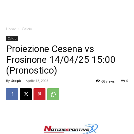
Home
Calcio
Calcio
Proiezione Cesena vs
Frosinone 14/04/25 15:00
(Pronostico)
By
Stepk
-
Aprile 13, 2025
0
66 views