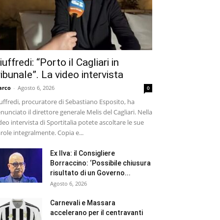
iuffredi: “Porto il Cagliari in
ribunale”. La video intervista
arco
-
Agosto 6, 2026
0
uffredi, procuratore di Sebastiano Esposito, ha
nunciato il direttore generale Melis del Cagliari. Nella
deo intervista di Sportitalia potete ascoltare le sue
role integralmente. Copia e...
Ex Ilva: il Consigliere
Borraccino: ‘Possibile chiusura
risultato di un Governo...
Agosto 6, 2026
Carnevali e Massara
accelerano per il centravanti