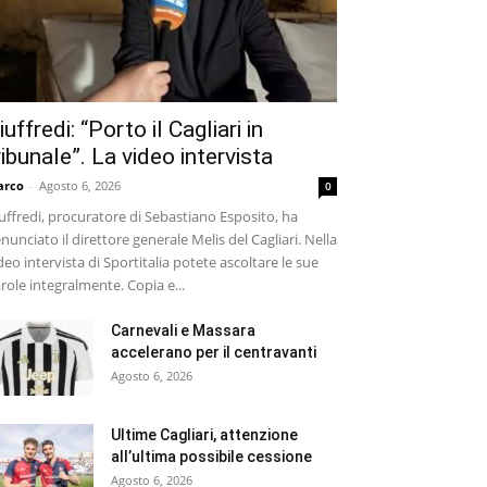
iuffredi: “Porto il Cagliari in
ribunale”. La video intervista
arco
-
Agosto 6, 2026
0
uffredi, procuratore di Sebastiano Esposito, ha
nunciato il direttore generale Melis del Cagliari. Nella
deo intervista di Sportitalia potete ascoltare le sue
role integralmente. Copia e...
Carnevali e Massara
accelerano per il centravanti
Agosto 6, 2026
Ultime Cagliari, attenzione
all’ultima possibile cessione
Agosto 6, 2026