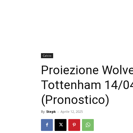
Calcio
Proiezione Wolv
Tottenham 14/0
(Pronostico)
By
Stepk
-
Aprile 12, 2025