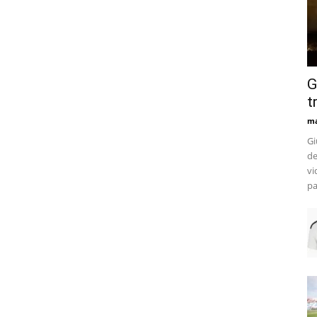
G
t
m
Gi
de
vi
pa