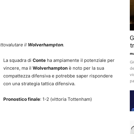
G
ttovalutare il
Wolverhampton
.
t
m
La squadra di
Conte
ha ampiamente il potenziale per
Gi
vincere, ma il
Wolverhampton
è noto per la sua
de
vi
compattezza difensiva e potrebbe saper rispondere
pa
con una strategia tattica difensiva.
Pronostico finale
: 1-2 (vittoria Tottenham)