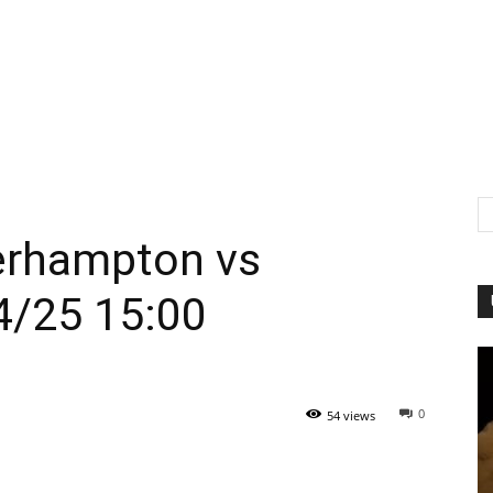
erhampton vs
4/25 15:00
0
54 views