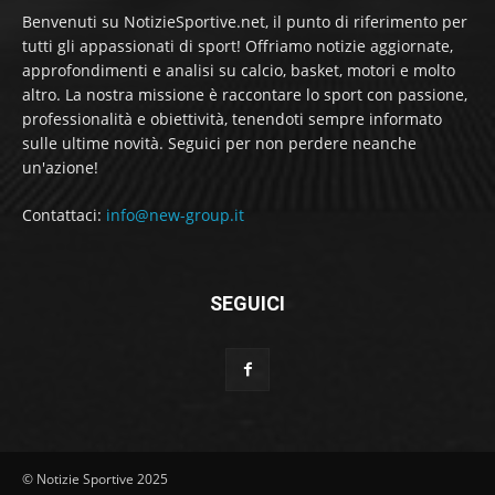
Benvenuti su NotizieSportive.net, il punto di riferimento per
tutti gli appassionati di sport! Offriamo notizie aggiornate,
approfondimenti e analisi su calcio, basket, motori e molto
altro. La nostra missione è raccontare lo sport con passione,
professionalità e obiettività, tenendoti sempre informato
sulle ultime novità. Seguici per non perdere neanche
un'azione!
Contattaci:
info@new-group.it
SEGUICI
© Notizie Sportive 2025