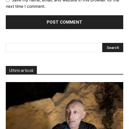
next time I comment.
Ultimi articoli