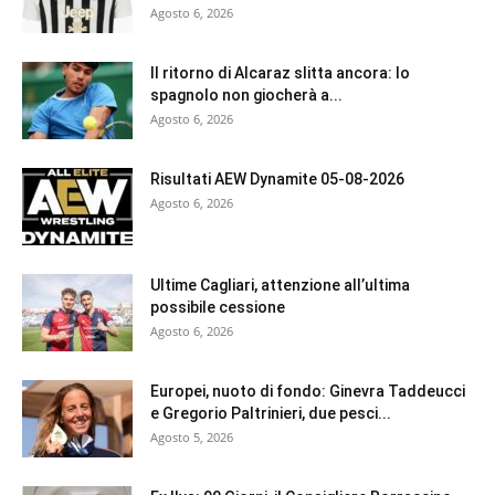
Agosto 6, 2026
Il ritorno di Alcaraz slitta ancora: lo
spagnolo non giocherà a...
Agosto 6, 2026
Risultati AEW Dynamite 05-08-2026
Agosto 6, 2026
Ultime Cagliari, attenzione all’ultima
possibile cessione
Agosto 6, 2026
Europei, nuoto di fondo: Ginevra Taddeucci
e Gregorio Paltrinieri, due pesci...
Agosto 5, 2026