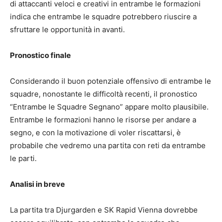
di attaccanti veloci e creativi in entrambe le formazioni
indica che entrambe le squadre potrebbero riuscire a
sfruttare le opportunità in avanti.
Pronostico finale
Considerando il buon potenziale offensivo di entrambe le
squadre, nonostante le difficoltà recenti, il pronostico
“Entrambe le Squadre Segnano” appare molto plausibile.
Entrambe le formazioni hanno le risorse per andare a
segno, e con la motivazione di voler riscattarsi, è
probabile che vedremo una partita con reti da entrambe
le parti.
Analisi in breve
La partita tra Djurgarden e SK Rapid Vienna dovrebbe