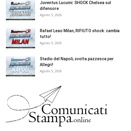
Juventus Lucumi: SHOCK Chelsea sul
difensore
Agosto 5, 2026
Rafael Leao Milan, RIFIUTO shock: cambia
tutto!
Agosto 5, 2026
Stadio del Napoli, svolta pazzesca per
Allegri!
Agosto 5, 2026