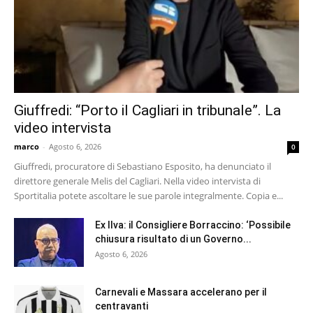
Giuffredi: “Porto il Cagliari in tribunale”. La
video intervista
marco
-
Agosto 6, 2026
0
Giuffredi, procuratore di Sebastiano Esposito, ha denunciato il
direttore generale Melis del Cagliari. Nella video intervista di
Sportitalia potete ascoltare le sue parole integralmente. Copia e...
Ex Ilva: il Consigliere Borraccino: ‘Possibile
chiusura risultato di un Governo...
Agosto 6, 2026
Carnevali e Massara accelerano per il
centravanti