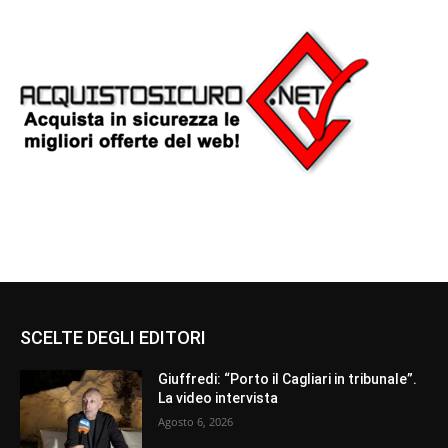
SCELTE DEGLI EDITORI
Giuffredi: “Porto il Cagliari in tribunale”.
La video intervista
Agosto 6, 2026