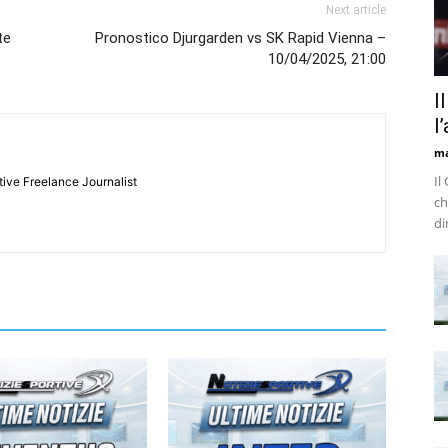
Next article
te
Pronostico Djurgarden vs SK Rapid Vienna –
10/04/2025, 21:00
I
l
m
Il
tive Freelance Journalist
ch
di