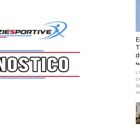
E
T
d
Fa
L'
C
GL
sm