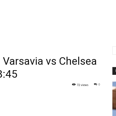
 Varsavia vs Chelsea
8:45
0
72 views