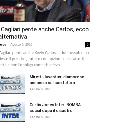
l Cagliari perde anche Carlos, ecco
’alternativa
arco
-
Agosto 5, 2026
0
 Cagliari perde anche Kevin Carlos. Il club rossoblu ha
iesto il prestito gratuito con opzione di riscatto. Il
ritto e non l'obbligo come chiedeva...
Miretti Juventus: clamoroso
annuncio sul suo futuro
Agosto 5, 2026
Curtis Jones Inter: BOMBA
social dopo il disastro
Agosto 5, 2026