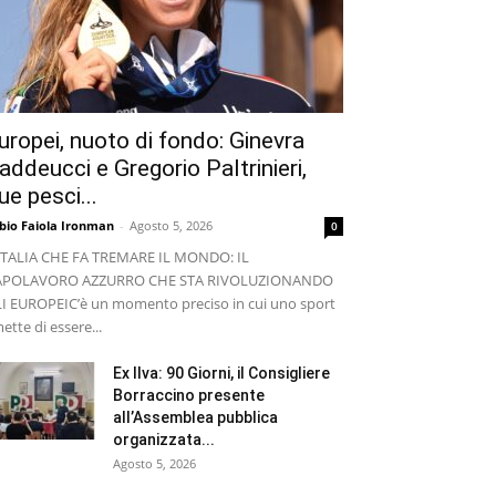
uropei, nuoto di fondo: Ginevra
addeucci e Gregorio Paltrinieri,
ue pesci...
bio Faiola Ironman
-
Agosto 5, 2026
0
ITALIA CHE FA TREMARE IL MONDO: IL
APOLAVORO AZZURRO CHE STA RIVOLUZIONANDO
I EUROPEI ​C’è un momento preciso in cui uno sport
ette di essere...
Ex Ilva: 90 Giorni, il Consigliere
Borraccino presente
all’Assemblea pubblica
organizzata...
Agosto 5, 2026