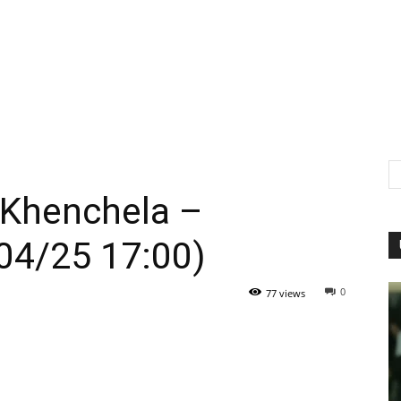
Khenchela –
04/25 17:00)
0
77 views