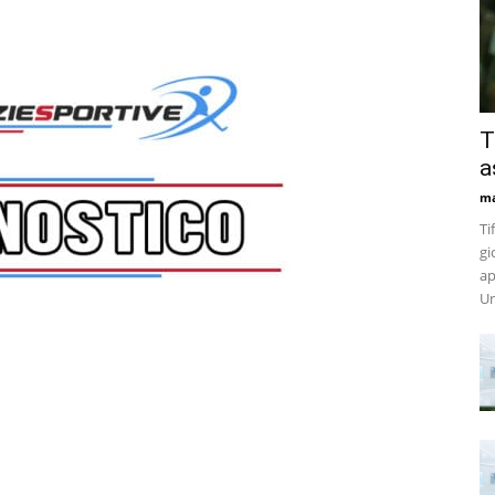
T
a
m
Ti
gi
ap
Un