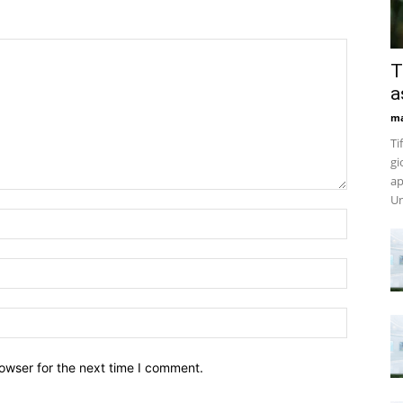
T
a
m
Ti
gi
ap
Un
owser for the next time I comment.