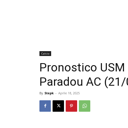
Calcio
Pronostico USM 
Paradou AC (21/
By
Stepk
-
Aprile 18, 2025