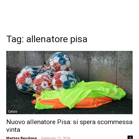
Tag:
allenatore pisa
Calcio
Nuovo allenatore Pisa: si spera scommessa
vinta
Matteo Baudone
-
Febbraio 13, 2026
0