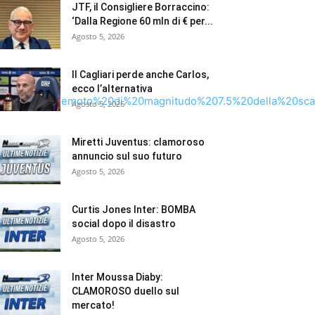
JTF, il Consigliere Borraccino:
‘Dalla Regione 60 mln di € per...
Agosto 5, 2026
Il Cagliari perde anche Carlos,
ecco l’alternativa
otente%20terremoto%20di%20magnitudo%207.5%20della%20scal
Agosto 5, 2026
Miretti Juventus: clamoroso
annuncio sul suo futuro
Agosto 5, 2026
Curtis Jones Inter: BOMBA
social dopo il disastro
Agosto 5, 2026
Inter Moussa Diaby:
CLAMOROSO duello sul
mercato!