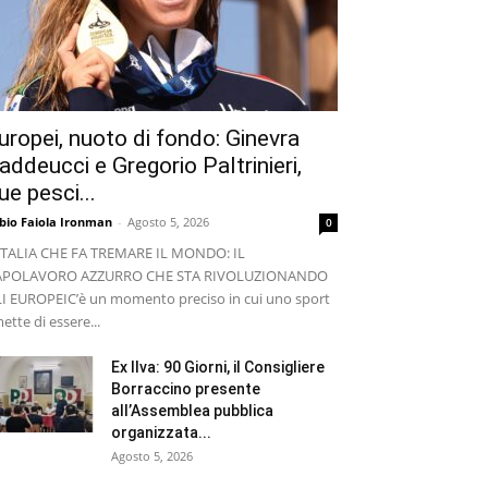
uropei, nuoto di fondo: Ginevra
addeucci e Gregorio Paltrinieri,
ue pesci...
bio Faiola Ironman
-
Agosto 5, 2026
0
ITALIA CHE FA TREMARE IL MONDO: IL
APOLAVORO AZZURRO CHE STA RIVOLUZIONANDO
I EUROPEI ​C’è un momento preciso in cui uno sport
ette di essere...
Ex Ilva: 90 Giorni, il Consigliere
Borraccino presente
all’Assemblea pubblica
organizzata...
Agosto 5, 2026