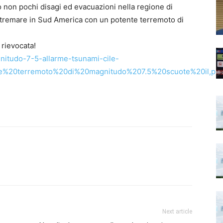
o non pochi disagi ed evacuazioni nella regione di
a tremare in Sud America con un potente terremoto di
 rievocata!
nitudo-7-5-allarme-tsunami-cile-
ente%20terremoto%20di%20magnitudo%207.5%20scuote%20il,p
Next article