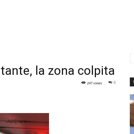
ante, la zona colpita
0
247 views