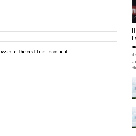
I
l
m
owser for the next time I comment.
Il
ch
di