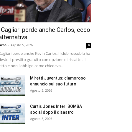
l Cagliari perde anche Carlos, ecco
’alternativa
arco
-
Agosto 5, 2026
0
 Cagliari perde anche Kevin Carlos. Il club rossoblu ha
iesto il prestito gratuito con opzione di riscatto. Il
ritto e non l'obbligo come chiedeva...
Miretti Juventus: clamoroso
annuncio sul suo futuro
Agosto 5, 2026
Curtis Jones Inter: BOMBA
social dopo il disastro
Agosto 5, 2026