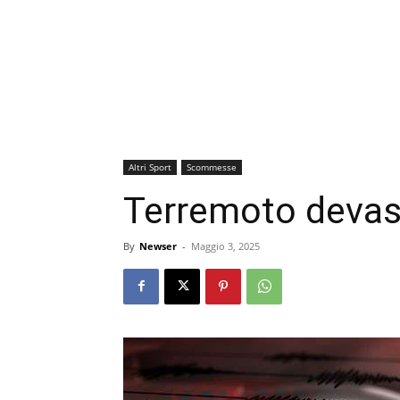
Altri Sport
Scommesse
Terremoto devast
By
Newser
-
Maggio 3, 2025