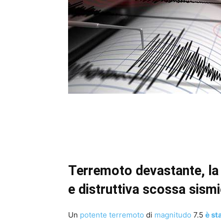
Terremoto devastante, la 
e distruttiva scossa sism
Un
potente
terremoto
di
magnitudo
7.5
è st