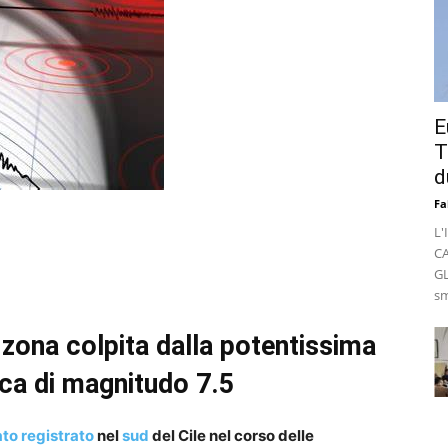
E
T
d
Fa
L'
C
GL
sm
zona colpita dalla potentissima
ica di magnitudo 7.5
ato registrato
nel
sud
del Cile nel corso delle